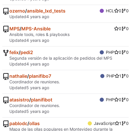
ozerno
/
ansible_lxd_tests
HCL
0
0
Updated
MPS
/
MPS-Ansible
0
0
Ansible tools, roles & playbooks
Updated
felix
/
pedi2
PHP
0
0
Segunda versión de la aplicación de pedidos del MPS
Updated
nathalie
/
planifibo7
PHP
1
0
Coordinador de reuniones.
Updated
atasistro
/
planifibot
PHP
0
0
Coordinador de reuniones.
Updated
pablodc
/
ollas
JavaScript
1
0
Mapa de las ollas populares en Montevideo durante la