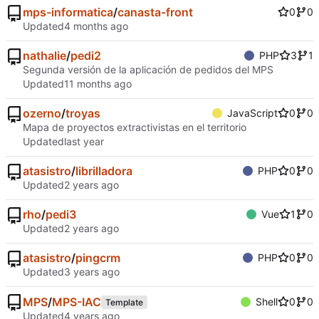
mps-informatica
/
canasta-front
0
0
Updated
nathalie
/
pedi2
PHP
3
1
Segunda versión de la aplicación de pedidos del MPS
Updated
ozerno
/
troyas
JavaScript
0
0
Mapa de proyectos extractivistas en el territorio
Updated
atasistro
/
librilladora
PHP
0
0
Updated
rho
/
pedi3
Vue
1
0
Updated
atasistro
/
pingcrm
PHP
0
0
Updated
MPS
/
MPS-IAC
Shell
0
0
Template
Updated