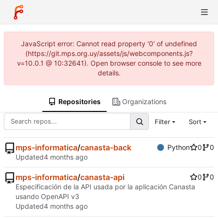
JavaScript error: Cannot read property '0' of undefined
(https://git.mps.org.uy/assets/js/webcomponents.js?
v=10.0.1 @ 10:32641). Open browser console to see more
details.
Repositories
Organizations
Filter
Sort
mps-informatica
/
canasta-back
Python
0
0
Updated
mps-informatica
/
canasta-api
0
0
Especificación de la API usada por la aplicación Canasta
usando OpenAPI v3
Updated