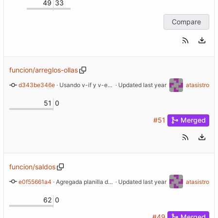
49
33
Compare
funcion/arreglos-ollas
d343be346e
 · 
Usando v-if y v-else en vez de v-show
 · Updated 
atasistro
51
0
#51
Merged
funcion/saldos
e0f55661a4
 · 
Agregada planilla de ejemplo para saldos
 · Updated 
atasistro
62
0
#49
Merged