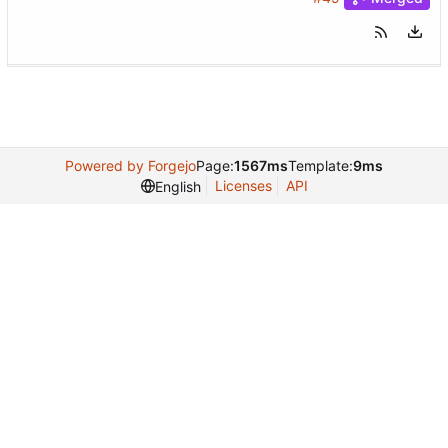
Powered by Forgejo
Page:
1567ms
Template:
9ms
Licenses
API
English