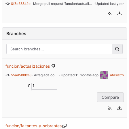
0f8e58841e
 · 
Merge pull request 'funcion/actualizaciones' (
 · Updated 
#48
) from fu
Branches
funcion/actualizaciones
55ad588b38
 · 
Arreglada configuración de vite
 · Updated 
atasistro
0
1
Compare
funcion/faltantes-y-sobrantes