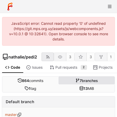
JavaScript error: Cannot read property '0' of undefined
(https://git.mps.org.uy/assets/js/webcomponents.js?
v=10.0.1 @ 10:32641). Open browser console to see more
details.
nathalie
/
pedi2
3
3
1
Code
Issues
Pull requests
Projects
2
864
commits
7
branches
1
tag
13
MiB
Default branch
master