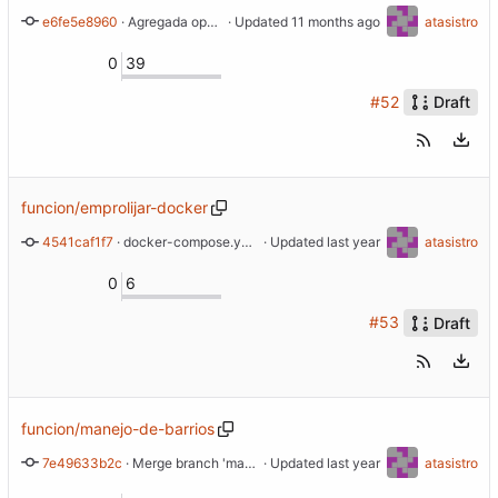
e6fe5e8960
 · 
Agregada opcion para faltantes y sobrantes + usando v-for para las opciones
 · Updated 
atasistro
0
39
#52
Draft
funcion/emprolijar-docker
4541caf1f7
 · 
docker-compose.yml adaptado a prod y agregado docker-compose.dev.yml para desarrollo
 · Updated 
atasistro
0
6
#53
Draft
funcion/manejo-de-barrios
7e49633b2c
 · 
Merge branch 'master' into funcion/manejo-de-barrios
 · Updated 
atasistro