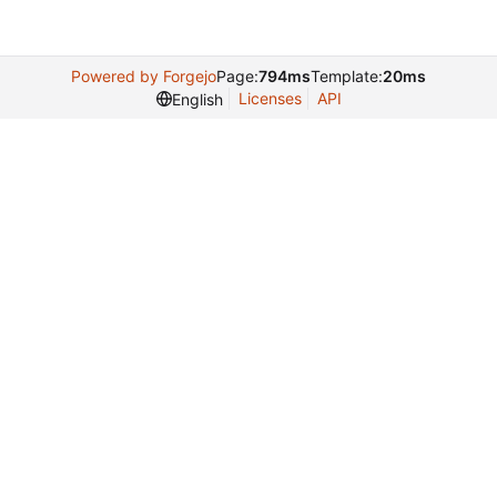
Powered by Forgejo
Page:
794ms
Template:
20ms
Licenses
API
English