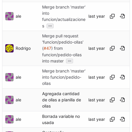
Merge branch 'master'
into
ale
funcion/actualizacione
...
s
Merge pull request
'funcion/pedido-ollas'
Rodrigo
(
#47
) from
funcion/pedido-ollas
...
into master
Merge branch 'master'
ale
into funcion/pedido-
ollas
Agregada cantidad
ale
de ollas a planilla de
ollas
Borrada variable no
ale
usada