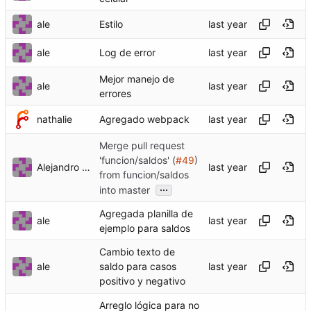
ale
Estilo
ale
Log de error
Mejor manejo de
ale
errores
nathalie
Agregado webpack
Merge pull request
'funcion/saldos' (
#49
)
Alejandro Tasistro
from funcion/saldos
...
into master
Agregada planilla de
ale
ejemplo para saldos
Cambio texto de
ale
saldo para casos
positivo y negativo
Arreglo lógica para no