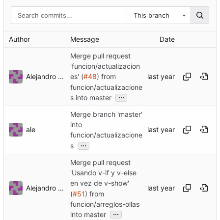
This branch
Author
Message
Date
Merge pull request
'funcion/actualizacion
Alejandro Tasistro
es' (
#48
) from
funcion/actualizacione
...
s into master
Merge branch 'master'
into
ale
funcion/actualizacione
...
s
Merge pull request
'Usando v-if y v-else
en vez de v-show'
Alejandro Tasistro
(
#51
) from
funcion/arreglos-ollas
...
into master