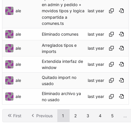
en admin y pedido +
ale
movidos tipos y logica
compartida a
comunes.ts
ale
Eliminado comunes
Arreglados tipos e
ale
imports
Extendida interfaz de
ale
window
Quitado import no
ale
usado
Eliminado archivo ya
ale
no usado
First
Previous
1
2
3
4
5
...