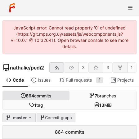
JavaScript error: Cannot read property '0' of undefined
(https://git.mps.org.uy/assets/js/webcomponents.js?
v=10.0.1 @ 10:32641). Open browser console to see more
details.
nathalie
/
pedi2
3
3
1
Code
Issues
Pull requests
Projects
2
864
commits
7
branches
1
tag
13
MiB
master
Commit graph
864 commits