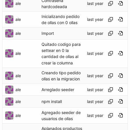
Contraseña
ale
hardcodeada
Inicializando pedido
ale
de ollas con 0 ollas
ale
Import
Quitado codigo para
settear en 0 la
ale
cantidad de ollas al
crear la columna
Creando tipo pedido
ale
ollas en la migracion
ale
Arreglado seeder
ale
npm install
Agregado seeder de
ale
usuarios de ollas
Aplanados productos